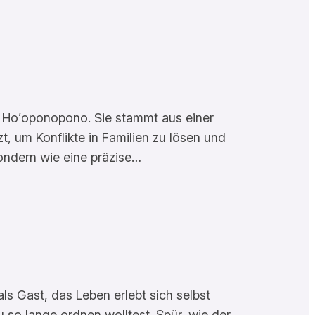
eißt Ho’oponopono. Sie stammt aus einer
t, um Konflikte in Familien zu lösen und
ondern wie eine präzise…
ls Gast, das Leben erlebt sich selbst
 so lange ordnen wolltest. Spür, wie der