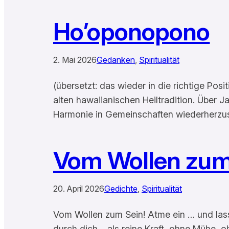
Ho’oponopono
2. Mai 2026
Gedanken
, 
Spiritualität
(übersetzt: das wieder in die richtige Posi
alten hawaiianischen Heiltradition. Über J
Harmonie in Gemeinschaften wiederherzust
Vom Wollen zum
20. April 2026
Gedichte
, 
Spiritualität
Vom Wollen zum Sein! Atme ein … und lass 
durch dich …als reine Kraft, ohne Mühe, o