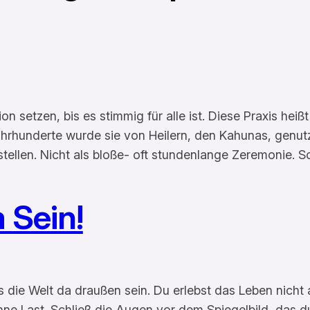
tion setzen, bis es stimmig für alle ist. Diese Praxis h
ahrhunderte wurde sie von Heilern, den Kahunas, genutz
ellen. Nicht als bloße- oft stundenlange Zeremonie. S
 Sein!
die Welt da draußen sein. Du erlebst das Leben nicht a
hne Last. Schließ die Augen vor dem Spiegelbild, das du