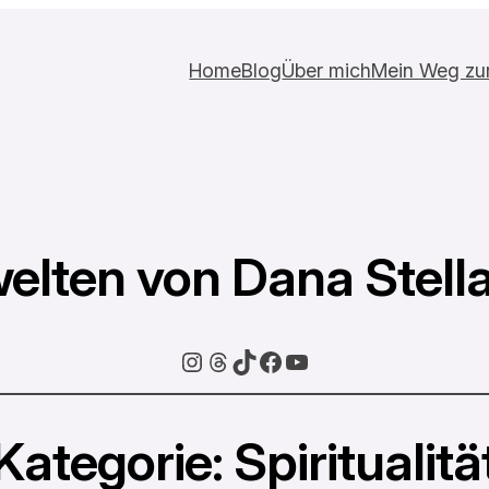
Home
Blog
Über mich
Mein Weg zur 
elten von Dana Stell
Instagram
Threads
TikTok
Facebook
YouTube
Kategorie:
Spiritualitä