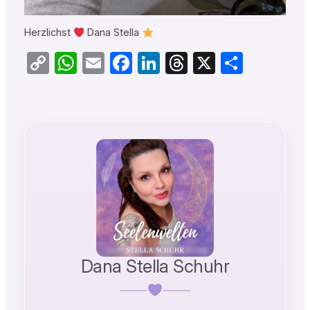
Herzlichst
Dana Stella
Copy
WhatsApp
Email
Facebook
LinkedIn
Threads
X
Teilen
Link
Dana Stella Schuhr