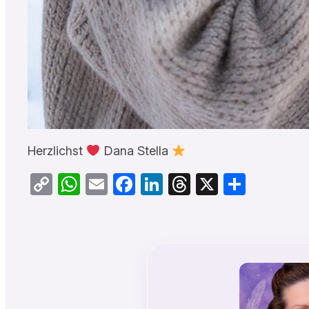
Herzlichst
Dana Stella
Copy
WhatsApp
Email
Facebook
LinkedIn
Threads
X
Teilen
Link