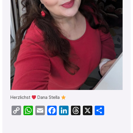
Herzlichst
Dana Stella
Copy
WhatsApp
Email
Facebook
LinkedIn
Threads
X
Teilen
Link