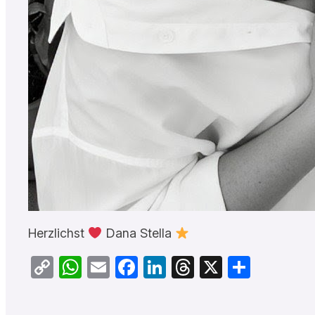
Herzlichst
Dana Stella
Copy
WhatsApp
Email
Facebook
LinkedIn
Threads
X
Teilen
Link