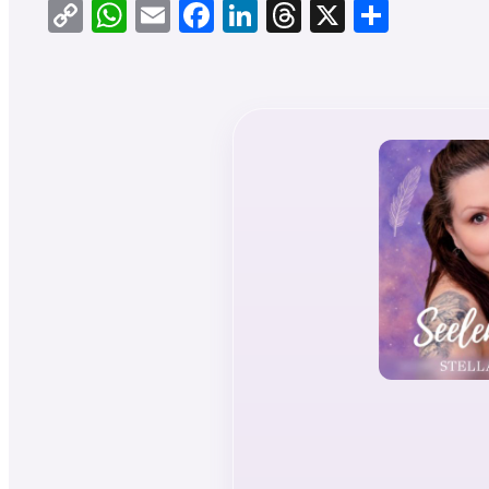
Copy
WhatsApp
Email
Facebook
LinkedIn
Threads
X
Teilen
Link