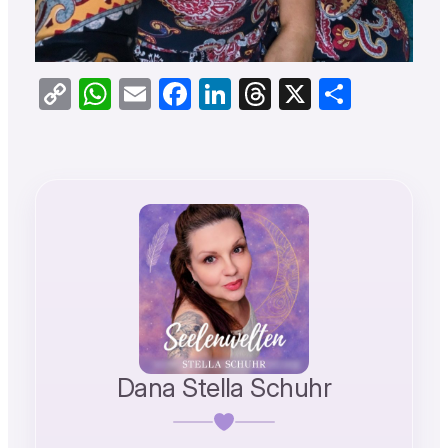
Copy
WhatsApp
Email
Facebook
LinkedIn
Threads
X
Teilen
Link
Dana Stella Schuhr