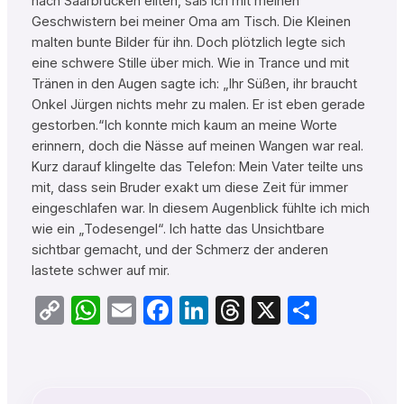
nach Saarbrücken eilten, saß ich mit meinen
Geschwistern bei meiner Oma am Tisch. Die Kleinen
malten bunte Bilder für ihn. Doch plötzlich legte sich
eine schwere Stille über mich. Wie in Trance und mit
Tränen in den Augen sagte ich: „Ihr Süßen, ihr braucht
Onkel Jürgen nichts mehr zu malen. Er ist eben gerade
gestorben.“Ich konnte mich kaum an meine Worte
erinnern, doch die Nässe auf meinen Wangen war real.
Kurz darauf klingelte das Telefon: Mein Vater teilte uns
mit, dass sein Bruder exakt um diese Zeit für immer
eingeschlafen war. In diesem Augenblick fühlte ich mich
wie ein „Todesengel“. Ich hatte das Unsichtbare
sichtbar gemacht, und der Schmerz der anderen
lastete schwer auf mir.
Copy
WhatsApp
Email
Facebook
LinkedIn
Threads
X
Teilen
Link