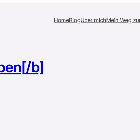
Home
Blog
Über mich
Mein Weg zur 
ben[/b]