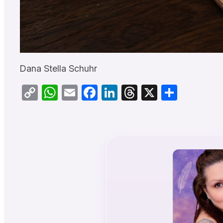
Dana Stella Schuhr
Copy
WhatsApp
Email
Facebook
LinkedIn
Threads
X
Teilen
Link