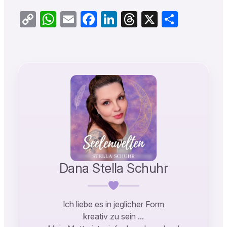
Copy
WhatsApp
Email
Facebook
LinkedIn
Threads
X
Teilen
Link
Dana Stella Schuhr
Ich liebe es in jeglicher Form
kreativ zu sein …