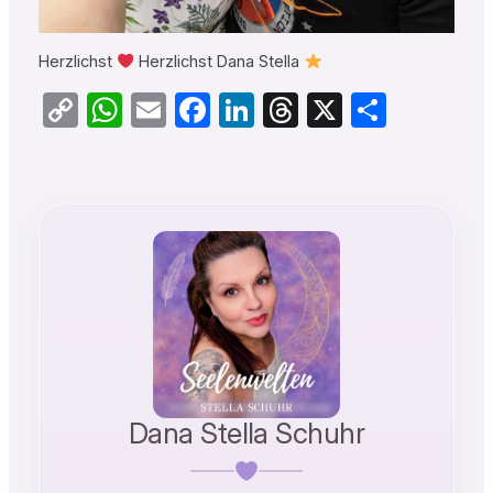
Herzlichst
Herzlichst Dana Stella
Copy
WhatsApp
Email
Facebook
LinkedIn
Threads
X
Teilen
Link
Dana Stella Schuhr