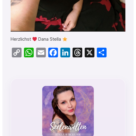
Herzlichst
Dana Stella
Copy
WhatsApp
Email
Facebook
LinkedIn
Threads
X
Teilen
Link