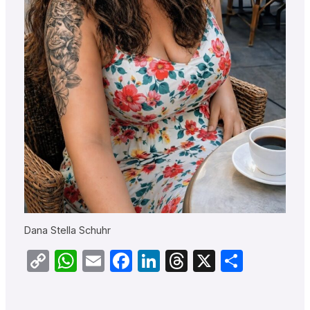
Dana Stella Schuhr
Copy
WhatsApp
Email
Facebook
LinkedIn
Threads
X
Teilen
Link