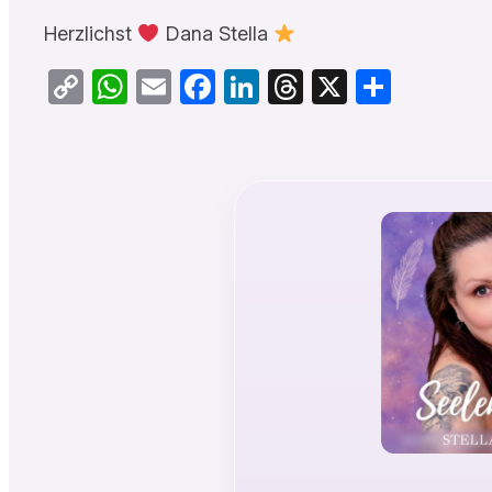
Herzlichst
Dana Stella
Copy
WhatsApp
Email
Facebook
LinkedIn
Threads
X
Teilen
Link