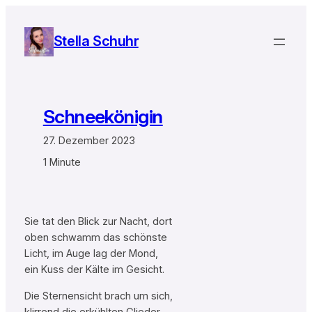
Zum
Inhalt
Stella Schuhr
springen
Schneekönigin
27. Dezember 2023
1 Minute
Sie tat den Blick zur Nacht, dort
oben schwamm das schönste
Licht, im Auge lag der Mond,
ein Kuss der Kälte im Gesicht.
Die Sternensicht brach um sich,
klirrend die erkühlten Glieder.