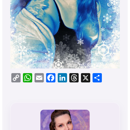
Copy
WhatsApp
Email
Facebook
LinkedIn
Threads
X
Teilen
Link