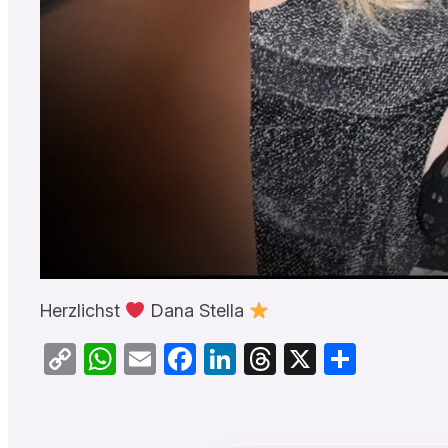
Herzlichst
Dana Stella
Copy
WhatsApp
Email
Facebook
LinkedIn
Threads
X
Teilen
Link