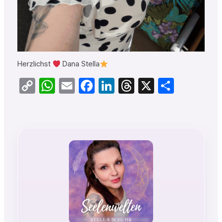
Herzlichst
Dana Stella
Copy
WhatsApp
Email
Facebook
LinkedIn
Threads
X
Teilen
Link