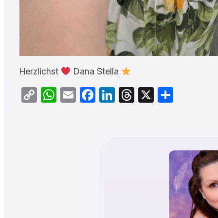
Herzlichst
Dana Stella
Copy
WhatsApp
Email
Facebook
LinkedIn
Threads
X
Teilen
Link