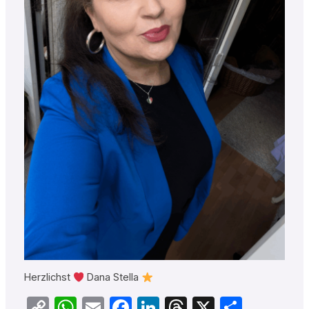
Herzlichst
Dana Stella
Copy
WhatsApp
Email
Facebook
LinkedIn
Threads
X
Teilen