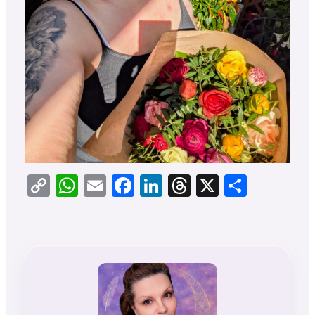
Copy
WhatsApp
Email
Facebook
LinkedIn
Threads
X
Teilen
Link