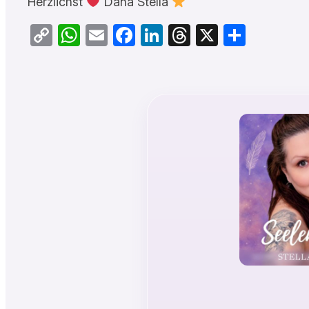
Herzlichst
Dana Stella
Copy
WhatsApp
Email
Facebook
LinkedIn
Threads
X
Teilen
Link