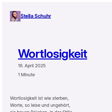
Zum
Inhalt
Stella Schuhr
springen
Wortlosigkeit
16. April 2025
1 Minute
Wortlosigkeit ist wie sterben,
Worte, so leise und ungehört,