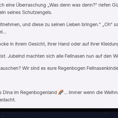
ch eine Überraschung „Was denn was denn?“ riefen Gi
geln seines Schutzengels.
mitnehmen, und diese zu seinen Lieben bringen.“ „Oh“ s
el…
ke in ihrem Gesicht, ihrer Hand oder auf ihrer Kleidu
st. Jubelnd machten sich alle Fellnasen nun auf den We
s Rauschen? Wir sind es eure Regenbogen Fellnasenkinde
ns Dina im Regenbogenland
… Immer wenn die Weihnac
bedacht.