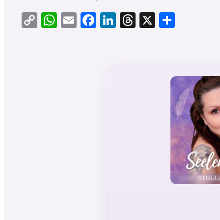
Copy
WhatsApp
Email
Facebook
LinkedIn
Threads
X
Teilen
Link