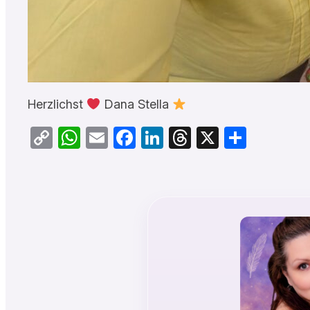
Herzlichst
Dana Stella
Copy
WhatsApp
Email
Facebook
LinkedIn
Threads
X
Teilen
Link