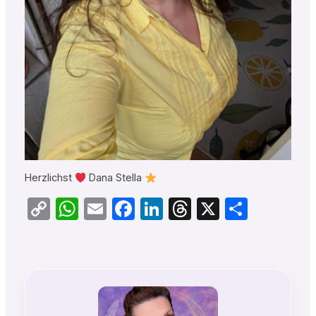
Herzlichst
Dana Stella
Copy
WhatsApp
Email
Facebook
LinkedIn
Threads
X
Teilen
Link