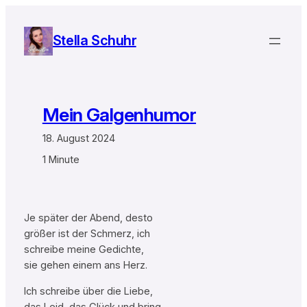
Zum
Inhalt
Stella Schuhr
springen
Mein Galgenhumor
18. August 2024
1 Minute
Je später der Abend, desto
größer ist der Schmerz, ich
schreibe meine Gedichte,
sie gehen einem ans Herz.
Ich schreibe über die Liebe,
das Leid, das Glück und bring