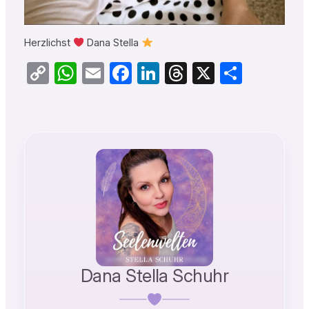
Herzlichst
Dana Stella
Copy
WhatsApp
Email
Facebook
LinkedIn
Threads
X
Teilen
Link
Dana Stella Schuhr