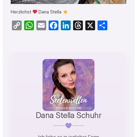
Herzlichst
Dana Stella
Copy
WhatsApp
Email
Facebook
LinkedIn
Threads
X
Teilen
Link
Dana Stella Schuhr
Ich liebe es in jeglicher Form