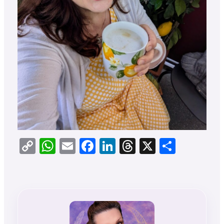
Copy
WhatsApp
Email
Facebook
LinkedIn
Threads
X
Teilen
Link