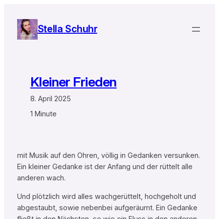
Zum
Inhalt
Stella Schuhr
springen
Kleiner Frieden
8. April 2025
1 Minute
mit Musik auf den Ohren, völlig in Gedanken versunken.
Ein kleiner Gedanke ist der Anfang und der rüttelt alle
anderen wach.
Und plötzlich wird alles wachgerüttelt, hochgeholt und
abgestaubt, sowie nebenbei aufgeräumt. Ein Gedanke
fließt in den Nächsten, so wie ein Fluss in den anderen