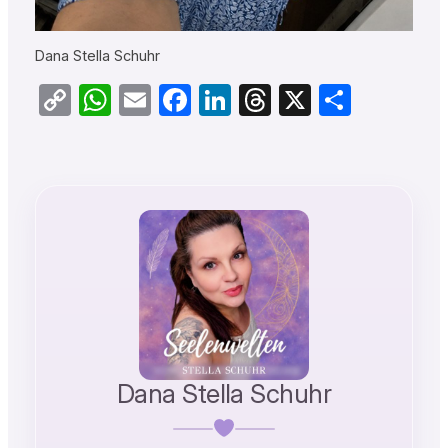
Dana Stella Schuhr
Copy
WhatsApp
Email
Facebook
LinkedIn
Threads
X
Teilen
Link
Dana Stella Schuhr