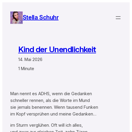
Zum
Inhalt
Stella Schuhr
springen
Kind der Unendlichkeit
14. Mai 2026
1 Minute
Man nennt es ADHS, wenn die Gedanken
schneller rennen, als die Worte im Mund
sie jemals benennen. Wenn tausend Funken
im Kopf versprühen und meine Gedanken…
im Sturm verglühen. Oft will ich alles,
und zwar zur gleichen Zeit, zehn Türen