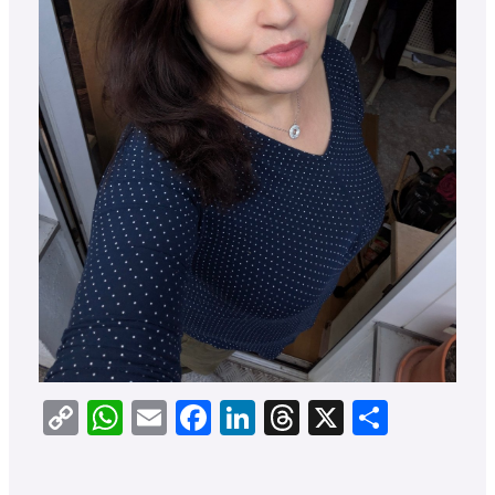
Copy
WhatsApp
Email
Facebook
LinkedIn
Threads
X
Teilen
Link