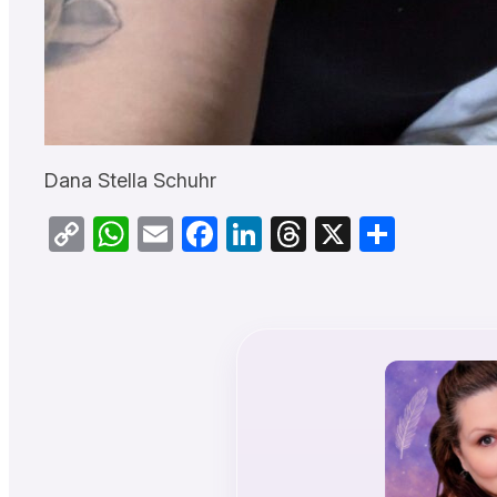
Dana Stella Schuhr
Copy
WhatsApp
Email
Facebook
LinkedIn
Threads
X
Teilen
Link