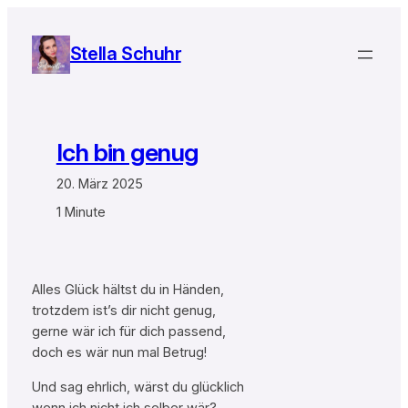
Zum
Inhalt
Stella Schuhr
springen
Ich bin genug
20. März 2025
1 Minute
Alles Glück hältst du in Händen,
trotzdem ist’s dir nicht genug,
gerne wär ich für dich passend,
doch es wär nun mal Betrug!
Und sag ehrlich, wärst du glücklich
wenn ich nicht ich selber wär?