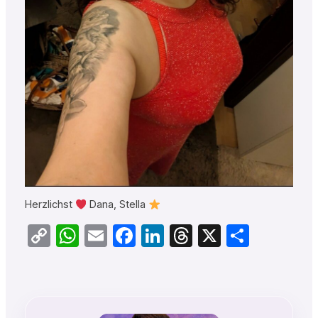
Herzlichst
Dana, Stella
Copy
WhatsApp
Email
Facebook
LinkedIn
Threads
X
Teilen
Link