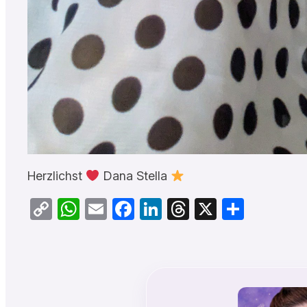
Herzlichst
Dana Stella
Copy
WhatsApp
Email
Facebook
LinkedIn
Threads
X
Teilen
Link