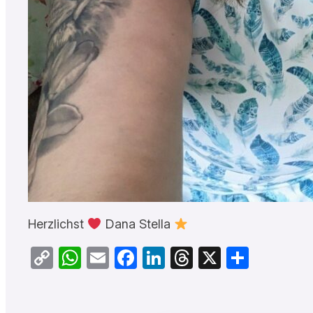
Herzlichst
Dana Stella
Copy
WhatsApp
Email
Facebook
LinkedIn
Threads
X
Teilen
Link