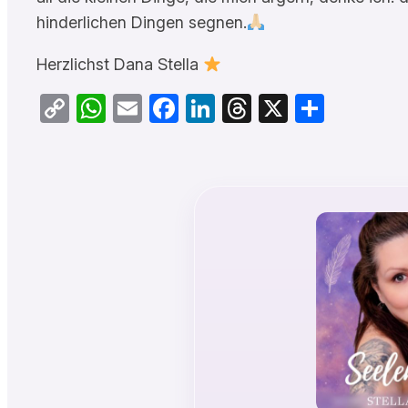
hinderlichen Dingen segnen.
Herzlichst Dana Stella
Copy
WhatsApp
Email
Facebook
LinkedIn
Threads
X
Teilen
Link