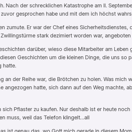
ich. Nach der schrecklichen Katastrophe am II. Septem
ie zuvor gesprochen habe und mit dem ich höchst wahrs
 zumute. Er war der Chef eines Sicherheitsdienstes, d
e Zwillingstürme stark dezimiert worden war, angebote
 Geschichten darüber, wieso diese Mitarbeiter am Leben
l diesen Geschichten um die kleinen Dinge, die uns so 
 hatte.
g an der Reihe war, die Brötchen zu holen. Was mich w
 angezogen hatte, sich dann auf den Weg machte, abe
 sich Pflaster zu kaufen. Nur deshalb ist er heute noch
n muss, weil das Telefon klingelt…all
: das ist genau das, wo Gott mich gerade in diesem Mome