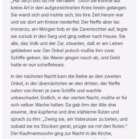
„Ha! Jetzt bist du mir verfallen!“ Doch sie konnte auf
keine Art in den aufgezeichneten Kreis hinein gelangen.
Sie wand sich und mühte sich, bis ihre Zeit herum war
und sie dort am Kreise niederfiel. Der Neffe aber las
immerzu; am Morgen hob er die Zarentochter auf, legte
sie zurück in den Sarg und ging selber nach Hause. Sie
alle, das Volk und der Zar, staunten, daß er am Leben
geblieben war. Der Onkel jedoch mußte ihm zwei
Schiffe geben; die Waren gingen rasch ab, und Geld
hatte er nun scheffelweis.
In der nächsten Nacht kam die Reihe an den zweiten
Onkel, in der übernächsten an den dritten; der Neffe
nahm von ihnen je zwei Schiffe und wachte
unbeschadet. Endlich, in der vierten Nacht, mußte er für
sich selber Wache halten. Da gab ihm der Alte drei
eiserne, drei kupferne und drei stählerne Ruten und
sprach zu ihm: „Zwing sie, ein Vaterunser zu beten, und
sobald sie ins Stocken gerät, prügle sie mit den Ruten.“
Der Kaufmannssohn ging zur Nacht in die Kirche,