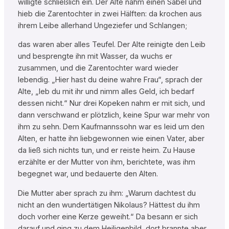
willigte schließlich ein. Der Alte nahm einen Säbel und
hieb die Zarentochter in zwei Hälften: da krochen aus
ihrem Leibe allerhand Ungeziefer und Schlangen;
das waren aber alles Teufel. Der Alte reinigte den Leib
und besprengte ihn mit Wasser, da wuchs er
zusammen, und die Zarentochter ward wieder
lebendig. „Hier hast du deine wahre Frau“, sprach der
Alte, „leb du mit ihr und nimm alles Geld, ich bedarf
dessen nicht.“ Nur drei Kopeken nahm er mit sich, und
dann verschwand er plötzlich, keine Spur war mehr von
ihm zu sehn. Dem Kaufmannssohn war es leid um den
Alten, er hatte ihn liebgewonnen wie einen Vater, aber
da ließ sich nichts tun, und er reiste heim. Zu Hause
erzählte er der Mutter von ihm, berichtete, was ihm
begegnet war, und bedauerte den Alten.
Die Mutter aber sprach zu ihm: „Warum dachtest du
nicht an den wundertätigen Nikolaus? Hättest du ihm
doch vorher eine Kerze geweiht.“ Da besann er sich
darauf und ging zu dem Heiligenbild, dort brannte aber