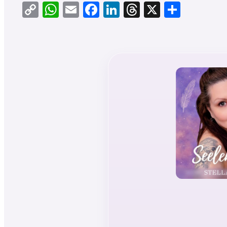
Copy
WhatsApp
Email
Facebook
LinkedIn
Threads
X
Teilen
Link