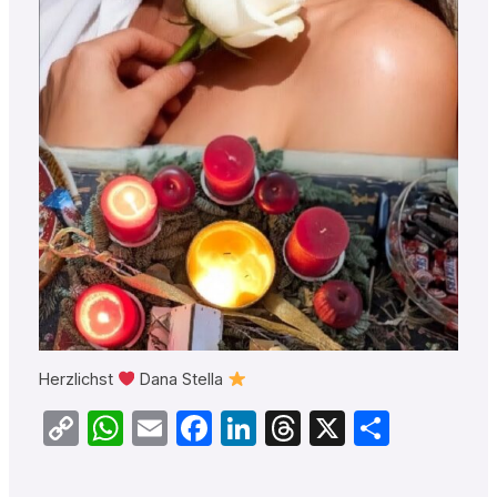
Herzlichst
Dana Stella
Copy
WhatsApp
Email
Facebook
LinkedIn
Threads
X
Teilen
Link