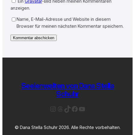
Ein
Gravatar
-Bild neben meinen Kommentaren
anzeigen.
Name, E-Mail-Adresse und Website in diesem
Browser für meinen nächsten Kommentar speichern.
Seelenwelten von Dana Stella
Schuhr
Instagram
Threads
TikTok
Facebook
YouTube
© Dana Stella Schuhr 2026. Alle Rechte vorbehalten.