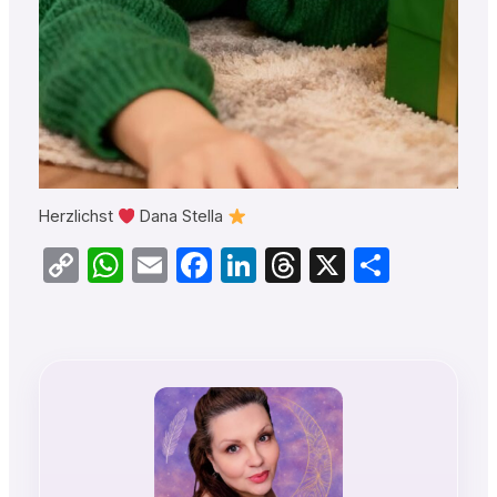
Herzlichst
Dana Stella
Copy
WhatsApp
Email
Facebook
LinkedIn
Threads
X
Teilen
Link