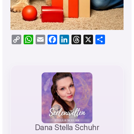
Copy
WhatsApp
Email
Facebook
LinkedIn
Threads
X
Teilen
Link
Dana Stella Schuhr