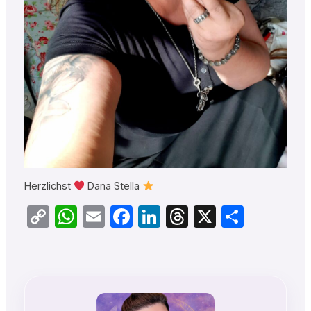
Herzlichst
Dana Stella
Copy
WhatsApp
Email
Facebook
LinkedIn
Threads
X
Teilen
Link