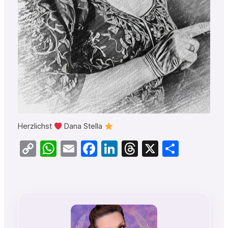
Herzlichst
Dana Stella
Copy
WhatsApp
Email
Facebook
LinkedIn
Threads
X
Teilen
Link