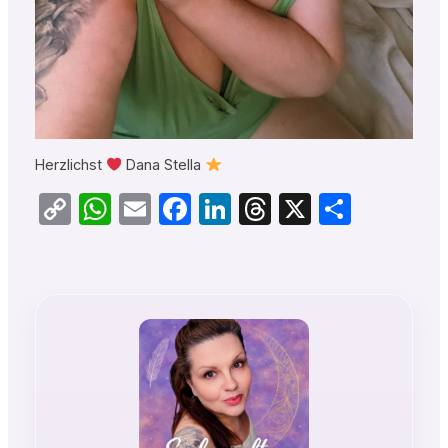
Herzlichst
Dana Stella
Copy
WhatsApp
Email
Facebook
LinkedIn
Threads
X
Teilen
Link