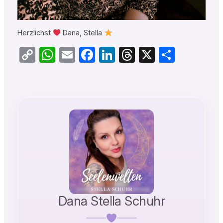
Herzlichst
Dana, Stella
Copy
WhatsApp
Email
Facebook
LinkedIn
Threads
X
Teilen
Link
Dana Stella Schuhr