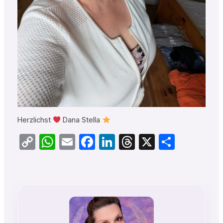
Herzlichst
Dana Stella
Copy
WhatsApp
Email
Facebook
LinkedIn
Threads
X
Teilen
Link