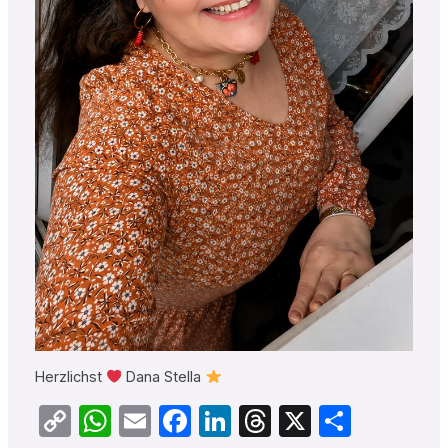
Herzlichst
Dana Stella
Copy
WhatsApp
Email
Facebook
LinkedIn
Threads
X
Teilen