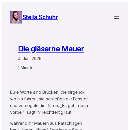
Zum
Inhalt
Stella Schuhr
springen
Die gläserne Mauer
4. Juni 2026
1 Minute
Eure Worte sind Brücken, die nirgend-
wo hin führen, sie schließen die Fenster
und verriegeln die Türen. „Es geht doch
vorbei“, sagt ihr leichtfertig laut…
während ihr Mauern aus Ratschlägen
baut. Jeder „kluge“ Satz ist ein Stein