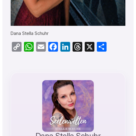
Dana Stella Schuhr
Copy
WhatsApp
Email
Facebook
LinkedIn
Threads
X
Teilen
Link
Dana Stella Schuhr