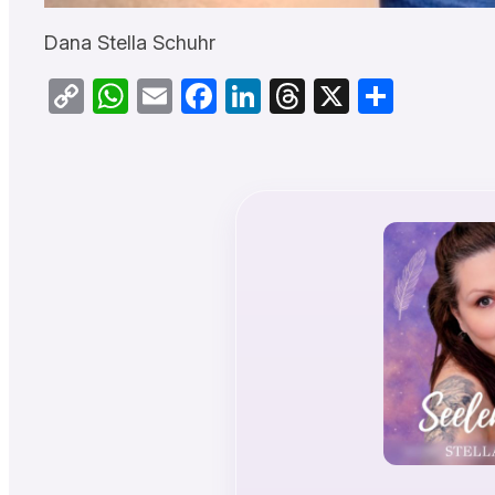
Dana Stella Schuhr
Copy
WhatsApp
Email
Facebook
LinkedIn
Threads
X
Teilen
Link