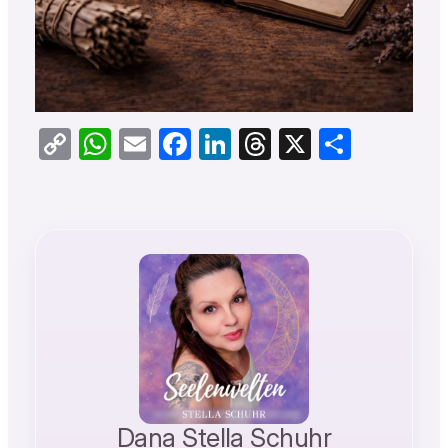
Copy
WhatsApp
Email
Facebook
LinkedIn
Threads
X
Teilen
Link
Dana Stella Schuhr