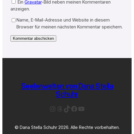
Ein
Gravatar
-Bild neben meinen Kommentaren
anzeigen.
Name, E-Mail-Adresse und Website in diesem
Browser für meinen nächsten Kommentar speichern.
Seelenwelten von Dana Stella
Schuhr
Instagram
Threads
TikTok
Facebook
YouTube
© Dana Stella Schuhr 2026. Alle Rechte vorbehalten.